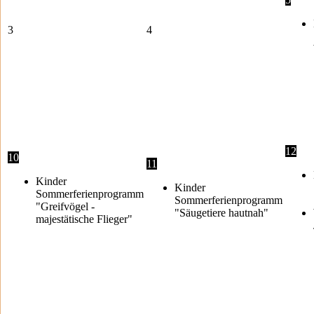
3
4
12
10
11
Kinder
Kinder
Sommerferienprogramm
Sommerferienprogramm
"Greifvögel -
"Säugetiere hautnah"
majestätische Flieger"