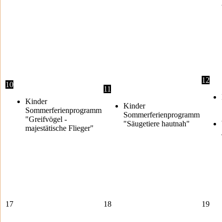
12
10
11
Kinder
Kinder
Sommerferienprogramm
Sommerferienprogramm
"Greifvögel -
"Säugetiere hautnah"
majestätische Flieger"
17
18
19