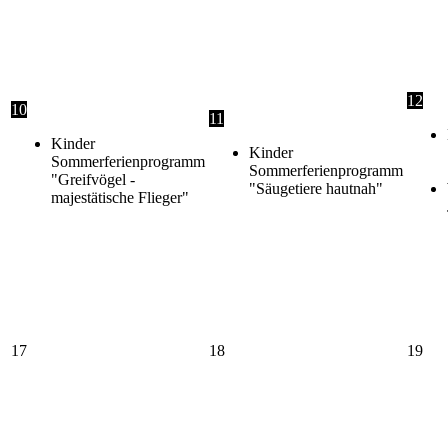
12
10
11
Kinder
Kinder
Sommerferienprogramm
Sommerferienprogramm
"Greifvögel -
"Säugetiere hautnah"
majestätische Flieger"
17
18
19