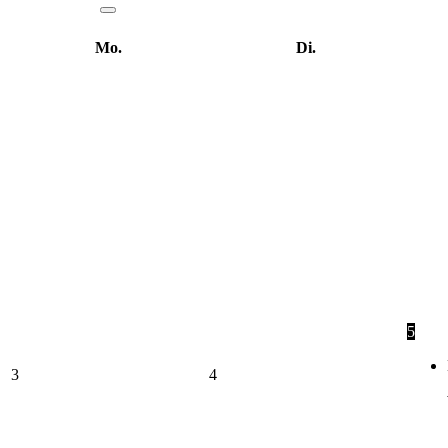
Mo.
Di.
5
3
4