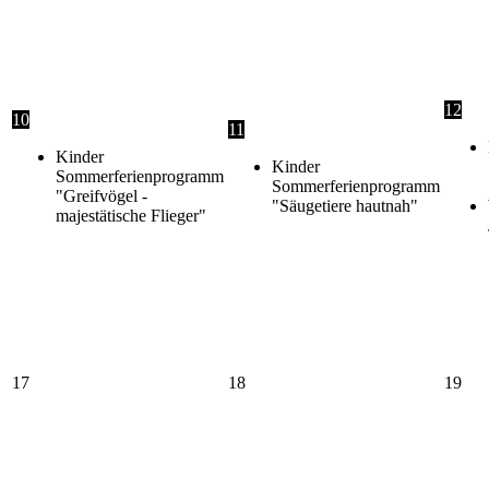
12
10
11
Kinder
Kinder
Sommerferienprogramm
Sommerferienprogramm
"Greifvögel -
"Säugetiere hautnah"
majestätische Flieger"
17
18
19