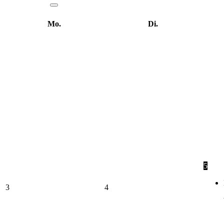
Mo.
Di.
5
3
4