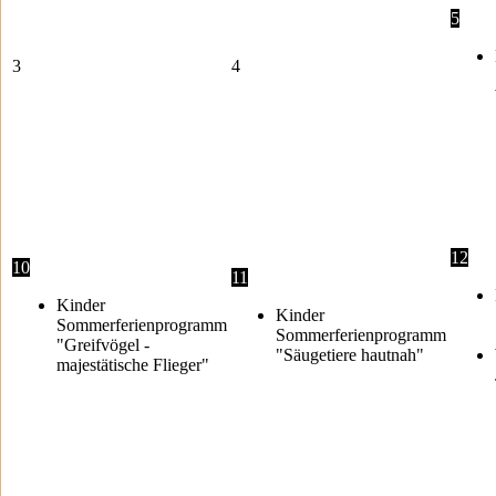
5
3
4
12
10
11
Kinder
Kinder
Sommerferienprogramm
Sommerferienprogramm
"Greifvögel -
"Säugetiere hautnah"
majestätische Flieger"