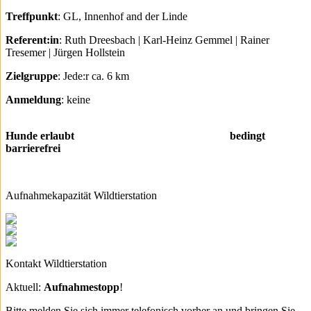
Treffpunkt
: GL, Innenhof and der Linde
Referent:in
: Ruth Dreesbach | Karl-Heinz Gemmel | Rainer
Tresemer | Jürgen Hollstein
Zielgruppe
: Jede:r ca. 6 km
Anmeldung
: keine
Hunde erlaubt
bedingt
barrierefrei
Aufnahmekapazität Wildtierstation
Kontakt Wildtierstation
Aktuell:
Aufnahmestopp
!
Bitte melden Sie sich immer telefonisch vorher an und bringen Sie