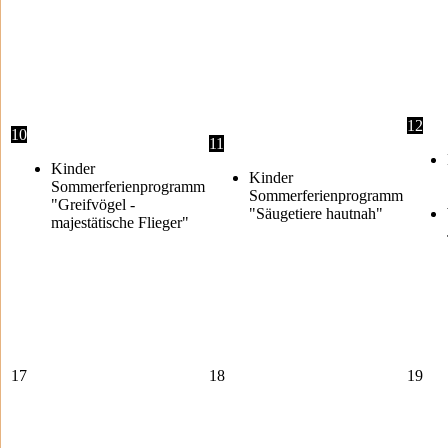
12
10
11
Kinder
Kinder
Sommerferienprogramm
Sommerferienprogramm
"Greifvögel -
"Säugetiere hautnah"
majestätische Flieger"
17
18
19