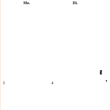
Mo.
Di.
5
3
4