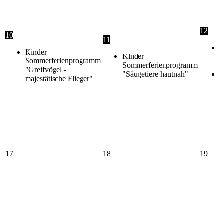
12
10
11
Kinder
Kinder
Sommerferienprogramm
Sommerferienprogramm
"Greifvögel -
"Säugetiere hautnah"
majestätische Flieger"
17
18
19