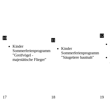
12
10
11
Kinder
Kinder
Sommerferienprogramm
Sommerferienprogramm
"Greifvögel -
"Säugetiere hautnah"
majestätische Flieger"
17
18
19