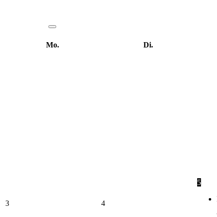
Mo.
Di.
5
3
4