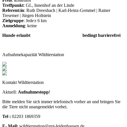
Preis
: kostenlos
Treffpunkt
: GL, Innenhof an der Linde
Referent:in
: Ruth Dreesbach | Karl-Heinz-Gemmel | Rainer
Tresemer | Jürgen Hollstein
Zielgruppe
: Jede:r 6 km
Anmeldung
: keine
Hunde erlaubt bedingt barrierefrei
Aufnahmekapazität Wildtierstation
Kontakt Wildtierstation
Aktuell:
Aufnahmestopp
!
Bitte melden Sie sich immer telefonisch vorher an und bringen Sie
die Tiere nicht unangemeldet vorbei.
Tel :
02203 1869359
E- Mail:
wildtierstation@gut-leidenhausen.de