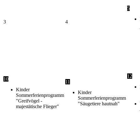
5
3
4
12
10
11
Kinder
Kinder
Sommerferienprogramm
Sommerferienprogramm
"Greifvögel -
"Säugetiere hautnah"
majestätische Flieger"