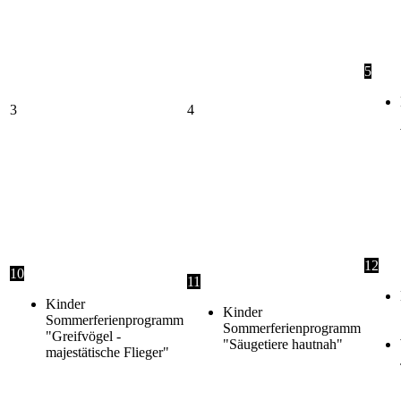
5
3
4
12
10
11
Kinder
Kinder
Sommerferienprogramm
Sommerferienprogramm
"Greifvögel -
"Säugetiere hautnah"
majestätische Flieger"