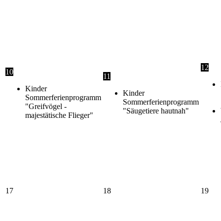
12
10
11
Kinder
Kinder
Sommerferienprogramm
Sommerferienprogramm
"Greifvögel -
"Säugetiere hautnah"
majestätische Flieger"
17
18
19