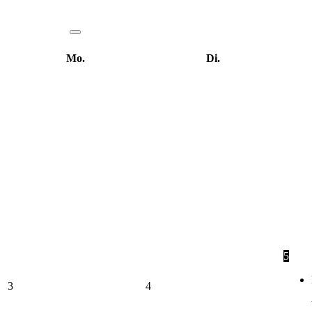
Mo.
Di.
5
3
4