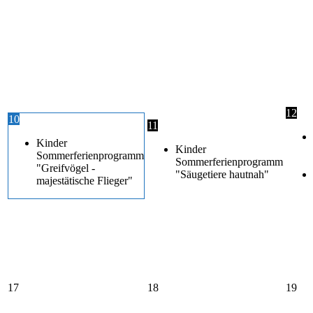
12
10
11
Kinder
Kinder
Sommerferienprogramm
Sommerferienprogramm
"Greifvögel -
"Säugetiere hautnah"
majestätische Flieger"
17
18
19