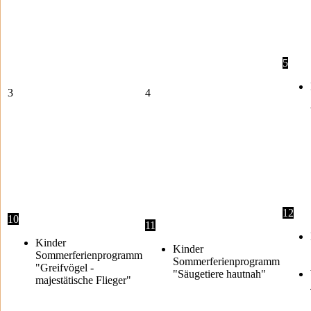
5
3
4
12
10
11
Kinder
Kinder
Sommerferienprogramm
Sommerferienprogramm
"Greifvögel -
"Säugetiere hautnah"
majestätische Flieger"