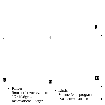
5
3
4
12
10
11
Kinder
Kinder
Sommerferienprogramm
Sommerferienprogramm
"Greifvögel -
"Säugetiere hautnah"
majestätische Flieger"