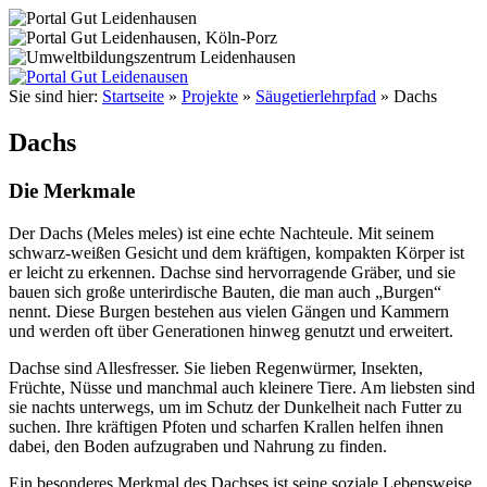
Sie sind hier:
Startseite
»
Projekte
»
Säugetierlehrpfad
»
Dachs
Dachs
Die Merkmale
Der Dachs (Meles meles) ist eine echte Nachteule. Mit seinem
schwarz-weißen Gesicht und dem kräftigen, kompakten Körper ist
er leicht zu erkennen. Dachse sind hervorragende Gräber, und sie
bauen sich große unterirdische Bauten, die man auch „Burgen“
nennt. Diese Burgen bestehen aus vielen Gängen und Kammern
und werden oft über Generationen hinweg genutzt und erweitert.
Dachse sind Allesfresser. Sie lieben Regenwürmer, Insekten,
Früchte, Nüsse und manchmal auch kleinere Tiere. Am liebsten sind
sie nachts unterwegs, um im Schutz der Dunkelheit nach Futter zu
suchen. Ihre kräftigen Pfoten und scharfen Krallen helfen ihnen
dabei, den Boden aufzugraben und Nahrung zu finden.
Ein besonderes Merkmal des Dachses ist seine soziale Lebensweise.