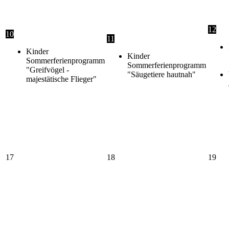
12
10
11
Kinder
Kinder
Sommerferienprogramm
Sommerferienprogramm
"Greifvögel -
"Säugetiere hautnah"
majestätische Flieger"
17
18
19