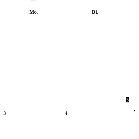
Mo.
Di.
5
3
4