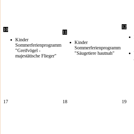
12
10
11
Kinder
Kinder
Sommerferienprogramm
Sommerferienprogramm
"Greifvögel -
"Säugetiere hautnah"
majestätische Flieger"
17
18
19