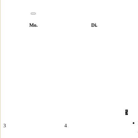
Mo.
Di.
5
3
4