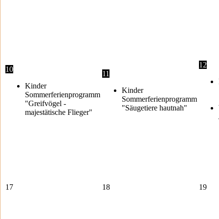
12
10
11
Kinder
Kinder
Sommerferienprogramm
Sommerferienprogramm
"Greifvögel -
"Säugetiere hautnah"
majestätische Flieger"
17
18
19