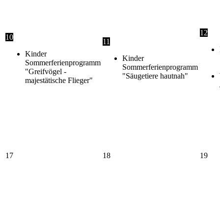
12
10
11
Kinder
Kinder
Sommerferienprogramm
Sommerferienprogramm
"Greifvögel -
"Säugetiere hautnah"
majestätische Flieger"
17
18
19