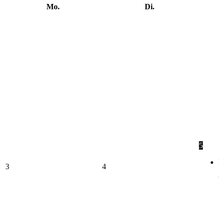
Mo.
Di.
5
3
4