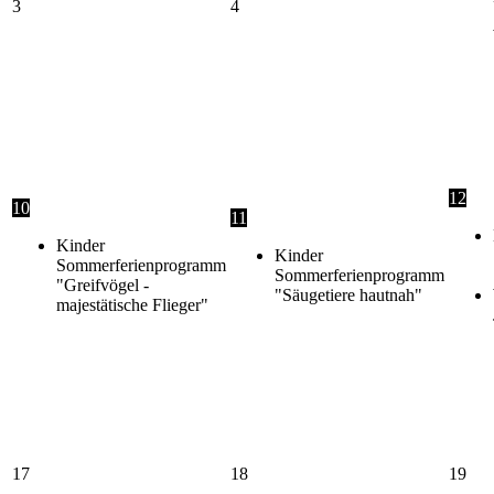
3
4
12
10
11
Kinder
Kinder
Sommerferienprogramm
Sommerferienprogramm
"Greifvögel -
"Säugetiere hautnah"
majestätische Flieger"
17
18
19