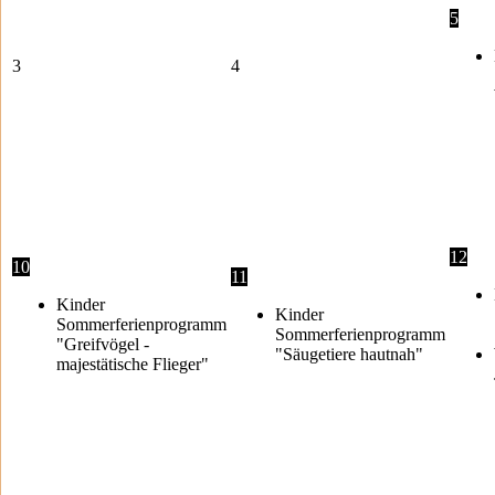
5
3
4
12
10
11
Kinder
Kinder
Sommerferienprogramm
Sommerferienprogramm
"Greifvögel -
"Säugetiere hautnah"
majestätische Flieger"