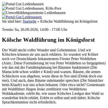
Sie sind hier:
Startseite
»
Kölsche Waldführung im Königsforst
Termin: Sa, 26.09.2026, 14:00 - 17:00 Uhr
Kölsche Waldführung im Königsforst
Der Wald steckt voller Wunder und Geheimnisse. Und wir
Kölschen können sie uns auch erklären. So wussten wir Kölner
noch vor Deutschlands bekanntestem Förster Peter Wohlleben
(Anm.: Diese Formulierung ist von Peter Wohlleben so freigegeben)
wie das mit der Familienplanung bei Bäumen funktioniert (Die
Mama kritt schon widder e Kind) und warum. Bäume, die armen
Schluckern was abgeben, wenn diese in Not sind (Drink doch ene
met). Und auch, dass Bäume miteinander sprechen (Die Stündcher
beim Klaafe) war uns schon bekannt. Oder etwa nicht? Gemeinsam
mit Waldführer Jürgen Jeske zertifiziert von Wohllebens
Waldakademie, erlebt ihr, wie unser Kölsches Liedgut den Wald so
wunderbar leicht erklärt. Erlebt es selbst und seid dabei. Kölsche
Sprachkenntnisse nicht erforderlich.