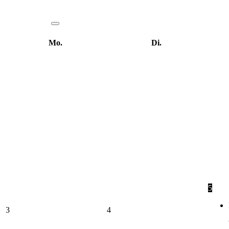
Mo.
Di.
5
3
4