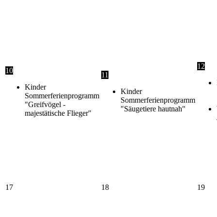
12
10
11
Kinder
Kinder
Sommerferienprogramm
Sommerferienprogramm
"Greifvögel -
"Säugetiere hautnah"
majestätische Flieger"
17
18
19