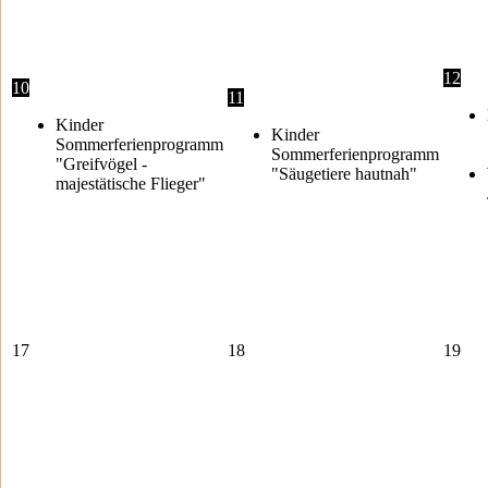
12
10
11
Kinder
Kinder
Sommerferienprogramm
Sommerferienprogramm
"Greifvögel -
"Säugetiere hautnah"
majestätische Flieger"
17
18
19