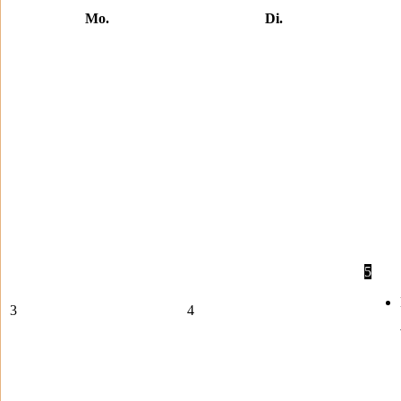
Mo.
Di.
5
3
4