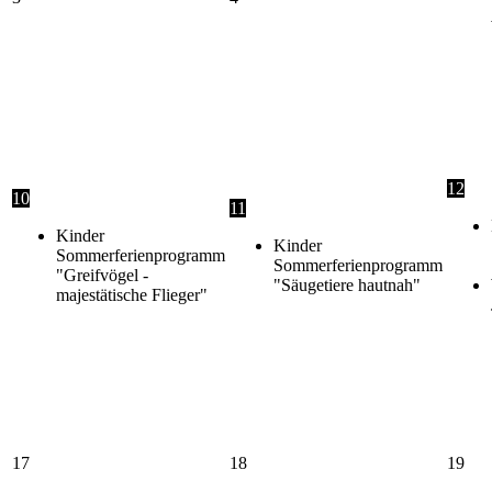
12
10
11
Kinder
Kinder
Sommerferienprogramm
Sommerferienprogramm
"Greifvögel -
"Säugetiere hautnah"
majestätische Flieger"
17
18
19