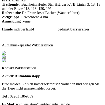
Preis
: kostenlos
Treffpunkt
: Buchheim Herler Str., Hst. der KVB-Linien 3, 13, 18
und der Busse 113, 118, 159, 195
Referent:in
: Dr. Franz Josef Becker (Wanderführer)
Zielgruppe
: Erwachsene 4 km
Anmeldung
: keine
Hunde nicht erlaubt bedingt barrierefrei
Aufnahmekapazität Wildtierstation
Kontakt Wildtierstation
Aktuell:
Aufnahmestopp
!
Bitte melden Sie sich immer telefonisch vorher an und bringen Sie
die Tiere nicht unangemeldet vorbei.
Tel :
02203 1869359
E- Mail:
wildtierstation@gut-leidenhausen.de