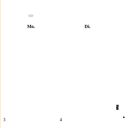
Mo.
Di.
5
3
4