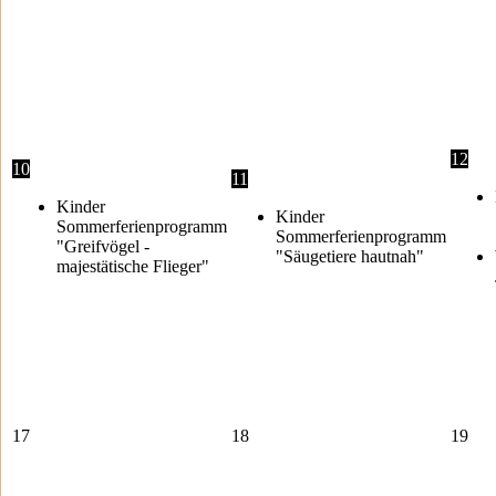
12
10
11
Kinder
Kinder
Sommerferienprogramm
Sommerferienprogramm
"Greifvögel -
"Säugetiere hautnah"
majestätische Flieger"
17
18
19