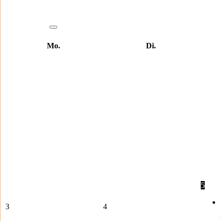
Mo.
Di.
5
3
4