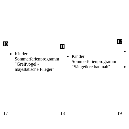
12
10
11
Kinder
Kinder
Sommerferienprogramm
Sommerferienprogramm
"Greifvögel -
"Säugetiere hautnah"
majestätische Flieger"
17
18
19