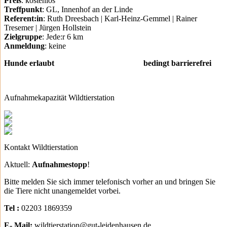
Preis
: kostenlos
Treffpunkt
: GL, Innenhof an der Linde
Referent:in
: Ruth Dreesbach | Karl-Heinz-Gemmel | Rainer
Tresemer | Jürgen Hollstein
Zielgruppe
: Jede:r 6 km
Anmeldung
: keine
Hunde erlaubt bedingt barrierefrei
Aufnahmekapazität Wildtierstation
Kontakt Wildtierstation
Aktuell:
Aufnahmestopp
!
Bitte melden Sie sich immer telefonisch vorher an und bringen Sie
die Tiere nicht unangemeldet vorbei.
Tel :
02203 1869359
E- Mail:
wildtierstation@gut-leidenhausen.de