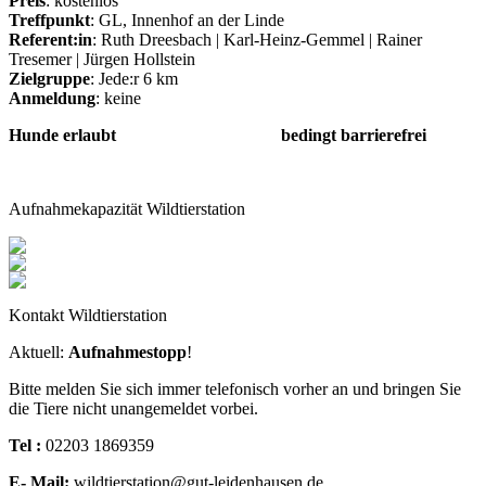
Preis
: kostenlos
Treffpunkt
: GL, Innenhof an der Linde
Referent:in
: Ruth Dreesbach | Karl-Heinz-Gemmel | Rainer
Tresemer | Jürgen Hollstein
Zielgruppe
: Jede:r 6 km
Anmeldung
: keine
Hunde erlaubt bedingt barrierefrei
Aufnahmekapazität Wildtierstation
Kontakt Wildtierstation
Aktuell:
Aufnahmestopp
!
Bitte melden Sie sich immer telefonisch vorher an und bringen Sie
die Tiere nicht unangemeldet vorbei.
Tel :
02203 1869359
E- Mail:
wildtierstation@gut-leidenhausen.de