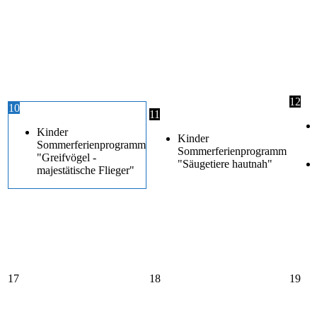
12
10
11
Kinder
Kinder
Sommerferienprogramm
Sommerferienprogramm
"Greifvögel -
"Säugetiere hautnah"
majestätische Flieger"
17
18
19