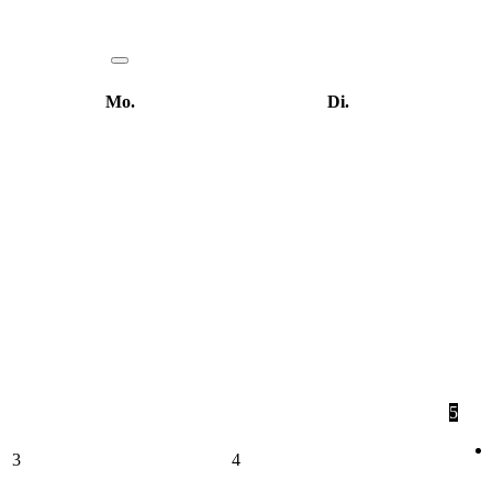
Mo.
Di.
5
3
4