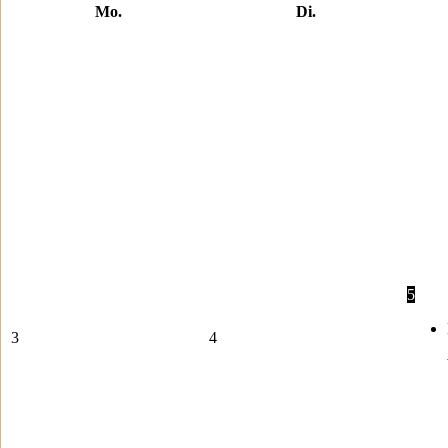
Mo.
Di.
5
3
4