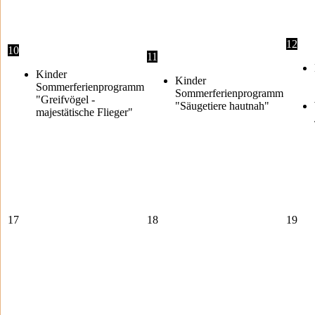
12
10
11
Kinder
Kinder
Sommerferienprogramm
Sommerferienprogramm
"Greifvögel -
"Säugetiere hautnah"
majestätische Flieger"
17
18
19