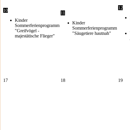
12
10
11
Kinder
Kinder
Sommerferienprogramm
Sommerferienprogramm
"Greifvögel -
"Säugetiere hautnah"
majestätische Flieger"
17
18
19