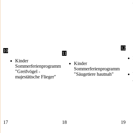
12
10
11
Kinder
Kinder
Sommerferienprogramm
Sommerferienprogramm
"Greifvögel -
"Säugetiere hautnah"
majestätische Flieger"
17
18
19