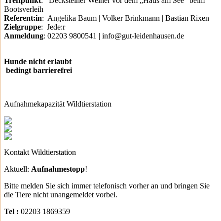
Treffpunkt
:
Decksteiner Weiher vor dem „Haus am See“ beim
Bootsverleih
Referent:in
: Angelika Baum | Volker Brinkmann | Bastian Rixen
Zielgruppe
: Jede:r
Anmeldung
: 02203 9800541 | info@gut-leidenhausen.de
Hunde nicht erlaubt
bedingt barrierefrei
Aufnahmekapazität Wildtierstation
Kontakt Wildtierstation
Aktuell:
Aufnahmestopp
!
Bitte melden Sie sich immer telefonisch vorher an und bringen Sie
die Tiere nicht unangemeldet vorbei.
Tel :
02203 1869359