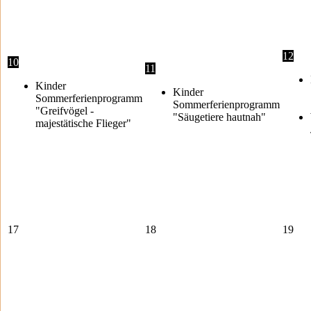
12
10
11
Kinder
Kinder
Sommerferienprogramm
Sommerferienprogramm
"Greifvögel -
"Säugetiere hautnah"
majestätische Flieger"
17
18
19