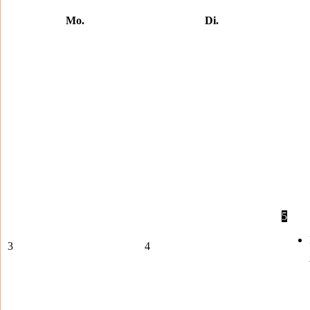
Mo.
Di.
5
3
4