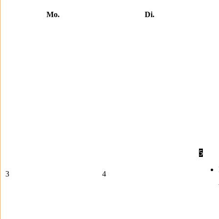
Mo.
Di.
5
3
4