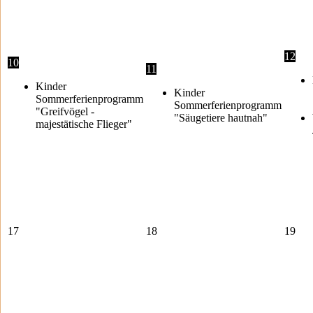
12
10
11
Kinder
Kinder
Sommerferienprogramm
Sommerferienprogramm
"Greifvögel -
"Säugetiere hautnah"
majestätische Flieger"
17
18
19