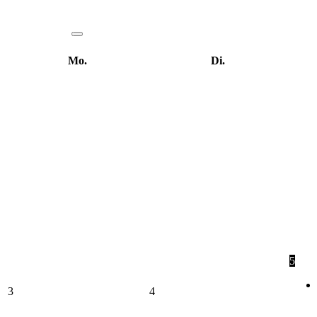
Mo.
Di.
5
3
4