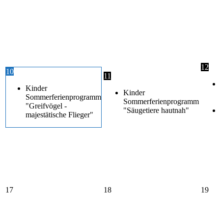
12
10
11
Kinder
Kinder
Sommerferienprogramm
Sommerferienprogramm
"Greifvögel -
"Säugetiere hautnah"
majestätische Flieger"
17
18
19